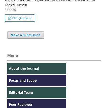
Wang Zhihao, Zhang Liyan, Mikhail Andreyevich Sokolov, Omar
Khaled Hussein
347-376
PDF (English)
Make a Submission
Menu
About the Journal
Focus and Scope
Editorial Team
Peer Reviewer